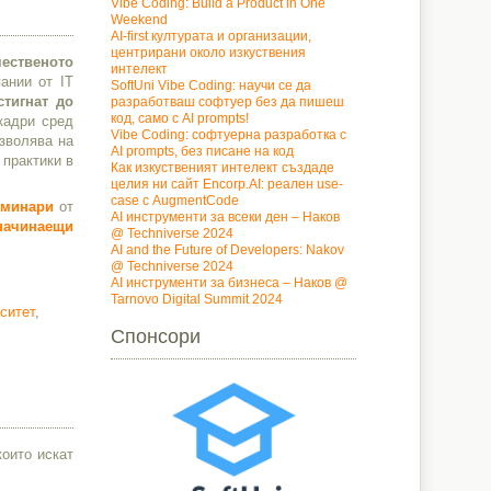
Vibe Coding: Build a Product in One
Weekend
AI-first културата и организации,
центрирани около изкуствения
чественото
интелект
ании от IT
SoftUni Vibe Coding: научи се да
стигнат до
разработваш софтуер без да пишеш
код, само с AI prompts!
кадри сред
Vibe Coding: софтуерна разработка с
озволява на
AI prompts, без писане на код
 практики в
Как изкуственият интелект създаде
целия ни сайт Encorp.AI: реален use-
case с AugmentCode
еминари
от
AI инструменти за всеки ден – Наков
 начинаещи
@ Techniverse 2024
AI and the Future of Developers: Nakov
@ Techniverse 2024
AI инструменти за бизнеса – Наков @
Tarnovo Digital Summit 2024
ситет
,
Спонсори
които искат