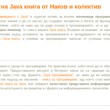
на Java книга от Наков и колектив
амирането с Java
” е чудесно четиво за всички
начинаещи програми
ески знания и да се научат да създават интересни и богати на функц
ебник, който не само ще ви даде основа в програмирането, но и ще 
ерен инженер
, то това е вашата
Java книга
. Въпреки че казваме, че тов
почива върху основните на програмирането и овладяването на алго
ло
Java книга
, a учебник за програмиране, написан от успешни спе
иали и уроци по програмиране. На практика всеки, който иска да се обу
рнет. Предоставените ресурси в Интернет обаче не са гаранция за
 какво стои зад фразата „
Java програмиране
“, но няма да ви напр
стен подход на обучение –
книга за програмиране
, зад която стои еки
ази книга за Java
, вие избирате
качествено представена информаци
 по-нататъшното ви развитие в сферата на информационните технологии.