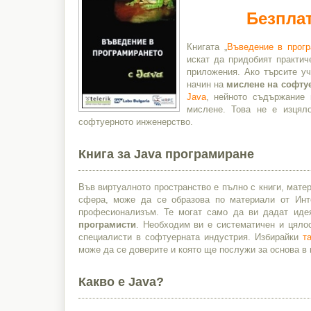
Безплат
Книгата „
Въведение в прогр
искат да придобият практич
приложения. Ако търсите уч
начин на
мислене на софту
Java
, нейното съдържание 
мислене. Това не е изця
софтуерното инженерство.
Книга за Java програмиране
Във виртуалното пространство е пълно с книги, матер
сфера, може да се образова по материали от Инте
професионализъм. Те могат само да ви дадат идея
програмисти
. Необходим ви е систематичен и цяло
специалисти в софтуерната индустрия. Избирайки
т
може да се доверите и която ще послужи за основа в
Какво е Java?