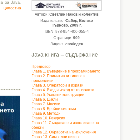
а за Java,
и цялостна
Автори:
Светлин Наков и колектив
Издателство:
Фабер, Велико
Търново, 2009 г.
ISBN: 978-954-400-055-4
Страници:
909
Лиценз:
свободен
Java книга – съдържание
Предговор
Глава 1. Въведение в програмирането
Глава 2. Примитивни типове и
променливи
Глава 3. Оператори и изрази
Глава 4. Вход и изход от конзолата
Глава 5. Условни конструкции
Глава 6. Цикли
Глава 7. Масиви
Глава 8. Бройни системи
Глава 9. Методи
Глава 10. Рекурсия
Глава 11. Създаване и използване на
обекти
Глава 12. Обработка на изключения
Глава 13. Символни низове