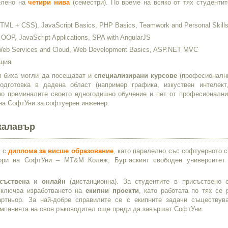
елено на
четири нива
(семестри). По време на всяко от тях студентит
TML + CSS), JavaScript Basics, PHP Basics, Teamwork and Personal Skill
OOP, JavaScript Applications, SPA with AngularJS
 Web Services and Cloud, Web Development Basics, ASP.NET MVC
ация
 биха могли да посещават и
специализирани курсове
(професионални
одготовка в дадена област (например графика, изкуствен интелект
шно преминалите своето едногодишно обучение и пет от професионални
а СофтУни за софтуерен инженер.
калавър
и с
диплома за висше образование
, като паралелно със софтуерното 
ьори на СофтУни – MT&M Колеж, Бургаският свободен университет
съствена
и
онлайн
(дистанционна). За студентите в присъствено 
 включва изработването на
екипни проекти
, като работата по тях се 
ртньор. За най-добре справилите се с екипните задачи съществув
мпанията на своя ръководител още преди да завършат СофтУни.