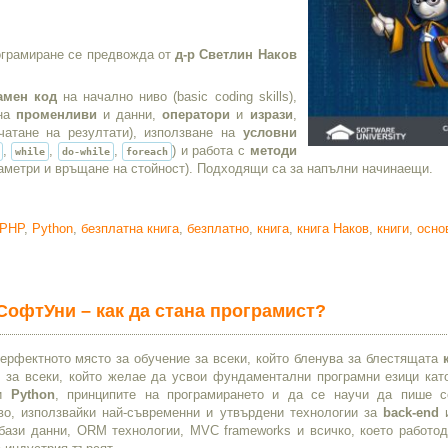
рограмиране се предвожда от
д-р Светлин Наков
амен код
на начално ниво (basic coding skills),
 на
променливи
и данни,
оператори
и
изрази
,
атане на резултати), използване на
условни
,
,
,
) и работа с
методи
while
do-while
foreach
раметри и връщане на стойност). Подходящи са за напълни начинаещи.
PHP
,
Python
,
безплатна книга
,
безплатно
,
книга
,
книга Наков
,
книги
,
осно
СофтУни – как да стана програмист?
ерфектното място за обучение за всеки, който бленува за блестящата
, за всеки, който желае да усвои фундаментални програмни езици ка
и
Python
, принципите на програмирането и да се научи да пише 
во, използвайки най-съвременни и утвърдени технологии за
back-end
 бази данни, ORM технологии, MVC frameworks и всичко, което работод