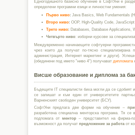
Едногодишното базисно обучение в СофтУни е разд
определени програмни езици и личностни умения:
Първо ниво
:
Java Basics, Web Fundamentals (H
Второ ниво
:
OOP, High-Quality Code, JavaScript 
Трето ниво
:
Databases, Database Applications,
Четвърто ниво
: изборни курсове за специализ
Междувременно начинаещите софтуерни програмисти
чрез които да получат по-тясно специализирана п
администрация, Интернет маркетинг и други). Успе
(обединени под името "ниво 4") получават
дипломата
н
Висше образование и диплома за ба
Бъдещите IT специалисти биха могли да се сдобият 
се запишат и към един от университетите партн
Варненският свободен университет (БСУ).
СофтУни предлага две форми на обучение –
при
разработена специална менторска програма. Тя се
подпомага от
ментор
– представител на фирма-па
възможност да получат
предложение за работа
от ко