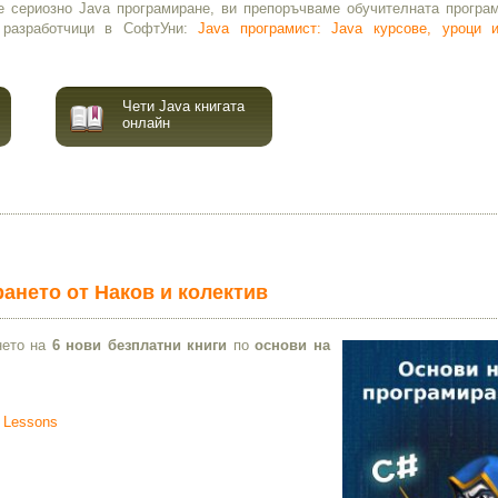
е сериозно Java програмиране, ви препоръчваме обучителната програм
 разработчици в СофтУни:
Java програмист: Java курсове, уроци 
Чети Java книгата
онлайн
рането от Наков и колектив
нето на
6 нови безплатни книги
по
основи на
o Lessons