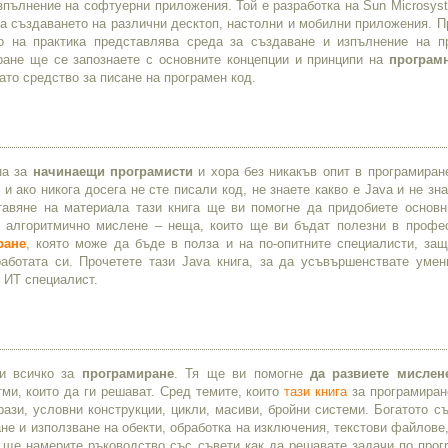
зпълнение на софтуерни приложения. Той е разработка на Sun Microsys
 за създаването на различни десктоп, настолни и мобилни приложения. 
о на практика представлява среда за създаване и изпълнение на п
ане ще се запознаете с основните концепции и принципи на
програм
ато средство за писане на програмен код.
на за
начинаещи програмисти
и хора без никакъв опит в програмиран
и ако никога досега не сте писали код, не знаете какво е Java и не зн
тавяне на материала тази книга ще ви помогне да придобиете основн
е алгоритмично мислене – неща, които ще ви бъдат полезни в профе
ране
, която може да бъде в полза и на по-опитните специалисти, защ
ботата си. Прочетете тази Java книга, за да усъвършенствате умен
 ИТ специалист.
ди всичко за
програмиране
. Тя ще ви помогне
да развиете мислен
тми, които да ги решават. Сред темите, които
тази книга
за програмиран
рази, условни конструкции, цикли, масиви, бройни системи. Богатото 
е и използване на обекти, обработка на изключения, текстови файлове,
а ще намерите ръководство със съвети как да решавате задачи по прог