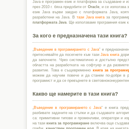
Java е програмен език и платформа за създаване и и
през 2010 г. бяха придобити от
Oracle
, и се използва
език Java върви заедно с платформата Java, коят
разработени на Java. В
тази Java книга
за програмир
платформата Java
. Ще използваме програмния език к
За кого е предназначена тази книга?
„
Въведение в програмирането с Java
” е предназначе
притеснявайте да посегнете към тази
Java книга
дори 
да започнете. Чрез систематично и достъпно предс
областта на разработката на софтуер и да развиет
развитие. Това е същевременно
книга за програми
можем да научим повече и да станем по-добри в ра
програмист и да се превърнете в световноконкурентен
Какво ще намерите в тази книга?
„
Въведение в програмирането с Java
“ е книга пре
разбивате задачите на стъпки и да създавате алгори
са: примитивни типове и променливи, оператори и из
на тази
книга за програмиране
включва още създаван
графи,
качествен програмен код
. В края на книгат