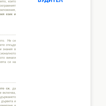
tems, които
Програмният
риложения,
ния език и
ето. Не се
аете откъде
и знания в
сионалното
ото винаги
ията си на
ето си
, да
е включва,
съдържането
 дървета и
рамиране и