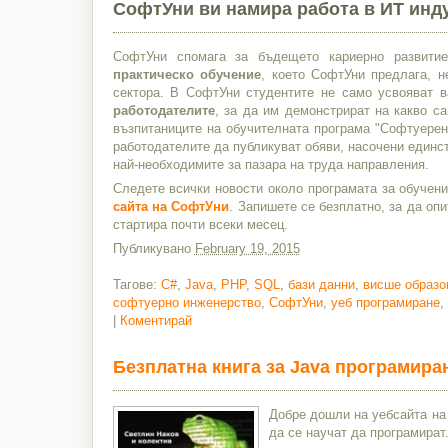
СофтУни ви намира работа в ИТ инд
СофтУни спомага за бъдещето кариерно развити
практическо обучение
, което СофтУни предлага, н
сектора. В СофтУни студентите не само усвояват 
работодателите
, за да им демонстрират на какво с
възпитаниците на обучителната програма "Софтуерен
работодателите да публикуват обяви, насочени единс
най-необходимите за пазара на труда направления.
Следете всички новости около програмата за обучен
сайта на СофтУни
. Запишете се безплатно, за да о
стартира почти всеки месец.
Публикувано
February 19, 2015
Тагове:
C#
,
Java
,
PHP
,
SQL
,
бази данни
,
висше образо
софтуерно инженерство
,
СофтУни
,
уеб програмиране
,
|
Коментирай
Безплатна книга за Java програмиран
Добре дошли на уебсайта на
да се научат да програмират