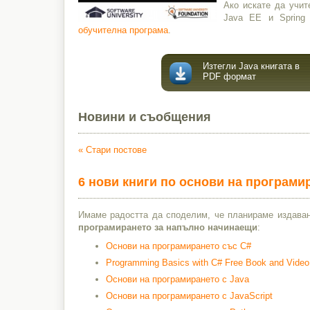
Ако искате да учит
Java EE и Spring
обучителна програма
.
Изтегли Java книгата в
PDF формат
Новини и съобщения
«
Стари постове
6 нови книги по основи на програми
Имаме радостта да споделим, че планираме издава
програмирането за напълно начинаещи
:
Основи на програмирането със C#
Programming Basics with C# Free Book and Vide
Основи на програмирането с Java
Основи на програмирането с JavaScript