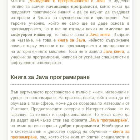
Книгата „
Въведение в програмирането с Java
” е чудесно
четиво за всички
начинаещи програмисти
, които искат да
придобият практически знания и да се научат да създават
интересни и богати на функционалности приложения. Ако
търсите учебник, който не само ще ви даде основа в
програмирането, но и ще ви изгради начин на
мислене на
софтуерен инженер
, то това е вашата
Java книга
. Въпреки
че казваме, че това е
книга за Java
, нейното съдържание
почива върху основните на програмирането и овладяването
на алгоритмичното мислене. Това не е изцяло
Java книга
, a
учебник за програмиране, написан от успешни специалисти в
софтуерното инженерство.
Книга за Java програмиране
Във виртуалното пространство е пълно с книги, материали и
уроци по програмиране. На практика всеки, който иска да се
обучава в тази сфера, може да се образова по материали от
Интернет. Предоставените ресурси в Интернет обаче не са
гаранция за точност и професионализъм. Те могат само да
ви дадат идея какво стои зад фразата „
Java програмиране
“,
но няма да ви направят
добри програмисти
. Необходим ви
е систематичен и цялостен подход на обучение –
книга за
програмиране
, зад която стои екип от опитни специалисти в