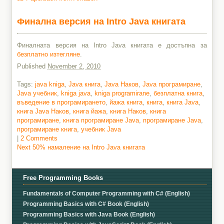
Финална версия на Intro Java книгата
Финалната версия на Intro Java книгата е достъпна за
безплатно изтегляне
.
Published
November 2, 2010
Tags:
java kniga
,
Java книга
,
Java Наков
,
Java програмиране
,
Java учебник
,
kniga java
,
kniga programirane
,
безплатна книга
,
въведение в програмирането
,
йажа книга
,
книга
,
книга Java
,
книга Java Наков
,
книга йажа
,
книга Наков
,
книга
програмиране
,
книга програмиране Java
,
програмиране Java
,
програмиране книга
,
учебник Java
|
2 Comments
Next
Next
50% намаление на Intro Java книгата
post:
Post
navigation
Free Programming Books
Fundamentals of Computer Programming with C# (English)
Programming Basics with C# Book (English)
Programming Basics with Java Book (English)