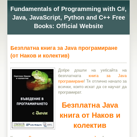
Fundamentals of Programming with C#,
Java, JavaScript, Python and C++ Free
Books: Official Website
Безплатна книга за Java програмиране
(от Наков и колектив)
Добре дошли на уебсайта на
безплатната
книга за Java
програмиране
! Тя отлично начало за
всички, които искат да се научат да
програмират.
Безплатна Java
книга от Наков и
колектив