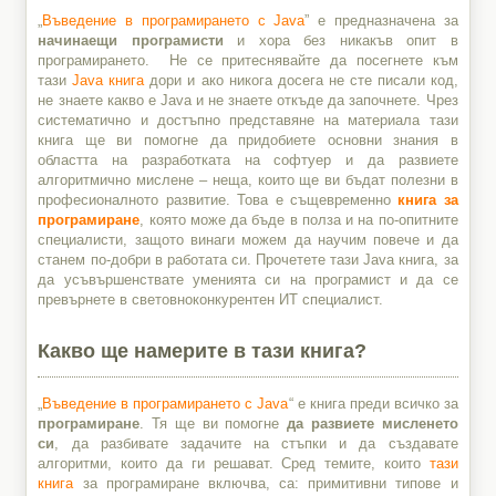
„
Въведение в програмирането с Java
” е предназначена за
начинаещи програмисти
и хора без никакъв опит в
програмирането. Не се притеснявайте да посегнете към
тази
Java книга
дори и ако никога досега не сте писали код,
не знаете какво е Java и не знаете откъде да започнете. Чрез
систематично и достъпно представяне на материала тази
книга ще ви помогне да придобиете основни знания в
областта на разработката на софтуер и да развиете
алгоритмично мислене – неща, които ще ви бъдат полезни в
професионалното развитие. Това е същевременно
книга за
програмиране
, която може да бъде в полза и на по-опитните
специалисти, защото винаги можем да научим повече и да
станем по-добри в работата си. Прочетете тази Java книга, за
да усъвършенствате уменията си на програмист и да се
превърнете в световноконкурентен ИТ специалист.
Какво ще намерите в тази книга?
„
Въведение в програмирането с Java
“ е книга преди всичко за
програмиране
. Тя ще ви помогне
да развиете мисленето
си
, да разбивате задачите на стъпки и да създавате
алгоритми, които да ги решават. Сред темите, които
тази
книга
за програмиране включва, са: примитивни типове и