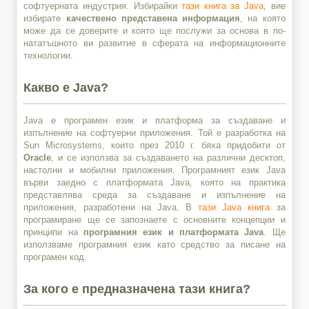
софтуерната индустрия. Избирайки
тази книга за Java
, вие
избирате
качествено представена информация
, на която
може да се доверите и която ще послужи за основа в по-
нататъшното ви развитие в сферата на информационните
технологии.
Какво е Java?
Java е програмен език и платформа за създаване и
изпълнение на софтуерни приложения. Той е разработка на
Sun Microsystems, които през 2010 г. бяха придобити от
Oracle
, и се използва за създаването на различни десктоп,
настолни и мобилни приложения. Програмният език Java
върви заедно с платформата Java, която на практика
представлява среда за създаване и изпълнение на
приложения, разработени на Java. В
тази Java книга
за
програмиране ще се запознаете с основните концепции и
принципи на
програмния език и платформата Java
. Ще
използваме програмния език като средство за писане на
програмен код.
За кого е предназначена тази книга?