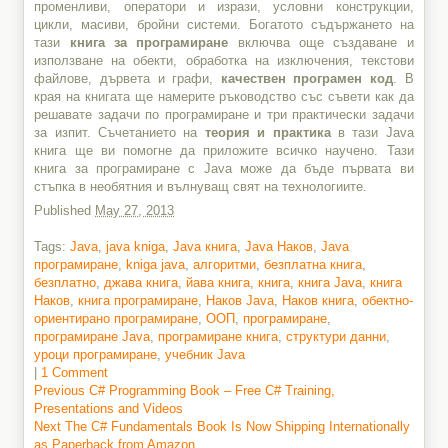
променливи, оператори и изрази, условни конструкции,
цикли, масиви, бройни системи. Богатото съдържането на
тази
книга за програмиране
включва още създаване и
използване на обекти, обработка на изключения, текстови
файлове, дървета и графи,
качествен програмен код
. В
края на книгата ще намерите ръководство със съвети как да
решавате задачи по програмиране и три практически задачи
за изпит. Съчетанието на
теория и практика
в тази Java
книга ще ви помогне да приложите всичко научено. Тази
книга за програмиране с Java може да бъде първата ви
стъпка в необятния и вълнуващ свят на технологиите.
Published
May 27, 2013
Tags:
Java
,
java kniga
,
Java книга
,
Java Наков
,
Java
програмиране
,
kniga java
,
алгоритми
,
безплатна книга
,
безплатно
,
джава книга
,
йава книга
,
книга
,
книга Java
,
книга
Наков
,
книга програмиране
,
Наков Java
,
Наков книга
,
обектно-
ориентирано програмиране
,
ООП
,
програмиране
,
програмиране Java
,
програмиране книга
,
структури данни
,
уроци програмиране
,
учебник Java
|
1 Comment
Previous
Previous
C# Programming Book – Free C# Training,
post:
Presentations and Videos
Post
Next
Next
The C# Fundamentals Book Is Now Shipping Internationally
navigation
post:
as Paperback from Amazon