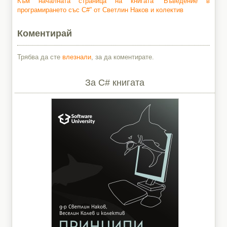
Към началната страница на книгата “Въведение в
програмирането със C#” от Светлин Наков и колектив
Коментирай
Трябва да сте
влезнали
, за да коментирате.
За C# книгата