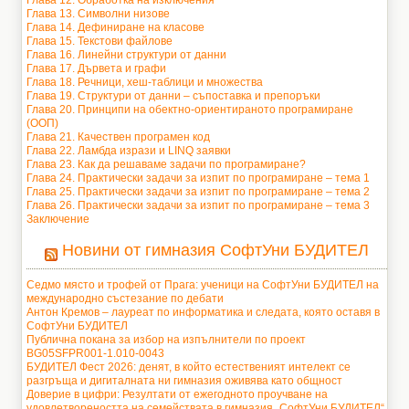
Глава 12. Обработка на изключения
Глава 13. Символни низове
Глава 14. Дефиниране на класове
Глава 15. Текстови файлове
Глава 16. Линейни структури от данни
Глава 17. Дървета и графи
Глава 18. Речници, хеш-таблици и множества
Глава 19. Структури от данни – съпоставка и препоръки
Глава 20. Принципи на обектно-ориентираното програмиране
(ООП)
Глава 21. Качествен програмен код
Глава 22. Ламбда изрази и LINQ заявки
Глава 23. Как да решаваме задачи по програмиране?
Глава 24. Практически задачи за изпит по програмиране – тема 1
Глава 25. Практически задачи за изпит по програмиране – тема 2
Глава 26. Практически задачи за изпит по програмиране – тема 3
Заключение
Новини от гимназия СофтУни БУДИТЕЛ
Седмо място и трофей от Прага: ученици на СофтУни БУДИТЕЛ на
международно състезание по дебати
Антон Кремов – лауреат по информатика и следата, която оставя в
СофтУни БУДИТЕЛ
Публична покана за избор на изпълнители по проект
BG05SFPR001-1.010-0043
БУДИТЕЛ Фест 2026: денят, в който естественият интелект се
разгръща и дигиталната ни гимназия оживява като общност
Доверие в цифри: Резултати от ежегодното проучване на
удовлетвореността на семействата в гимназия „СофтУни БУДИТЕЛ“