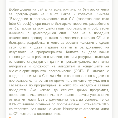
Добре дошли на сайта на една оригинална българска книга
за програмиране на C# от Наков и колектив. Книгата
"Въведение в програмирането със C#" (известна още като
Intro C# book) е оригинално българско творение, разработено
от български автори, действащи програмисти и софтуерни
инженери с дългогодишен опит. Това не е поредния
некачествен превод на някоя англоезична книга за C#, а е
българска разработка, в която авторският колектив споделя
своя опит и дава първите стъпки в овладяването на
изкуството на програмирането. Книгата ви дава важни
концепции като работа с масиви, цикли и рекурсия, въвежда
основните структури от данни в програмирането, понятията
алгоритъм и сложност на алгоритъм и концепциите на
обектно-ориентираното програмиране (ООП). В книгата е
споделен опитът на Светлин Наков за решаване на задачи по
програмиране, натрупан по време на стотиците му участия в
състезания по програмиране, в които той нерядко е ставал
победител. Ако искате да станете добър програмист,
прочетете внимателно книгата и правете всички упражнения
от всички глави. Без упражненията няма да успеете. Те са
90% от вашето обучение по програмиране. Останалите 10%
са теорията, без която не може. Изберете българската книга
за C#, която е на световно ниво.