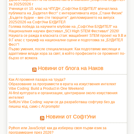
за 2025/2026 г
Ученици от 10. клас на ЧПГДН „СофтУни БУДИТЕЛ“ впечатлиха
публиката на „Будител Фест“ с интерактивната игра „Стани Физик“
„Бъдете будни – вие сте творците“: дипломирането на випуск
2025/2026 на СофтУни БУДИТЕЛ
Голяма победа за научните клубове на „СофтУни БУДИТЕЛ“ на
Националния научен фестивал „SCI High STEM Фестивал“ 2026!
Науката се ражда в класната стая: мащабният STEM проект на 9.В и
9.Г клас с триумф на национални сцени и подготовка за „БУДИТЕЛ
Фест“!
Първо умения, после специализация: Как подготвяме мислещи и
адаптивни млади хора за свят, в който професиите се променят по-
бързо от всякога
Новини от блога на Наков
Как AI променя пазара на труда?
Образование за програмисти в ерата на изкуствения интелект
Vibe Coding: Build a Product in One Weekend
AI-first културата и организации, центрирани около изкуствения
интелект
SoftUni Vibe Coding: научи се да разработваш софтуер без да
пишеш код, само с AI prompts!
Новини от СофтУни
Python или JavaScript: как да избереш своя първи език за
програмиране през 2026?