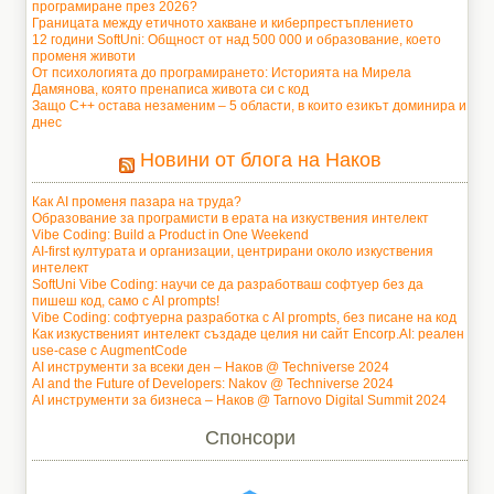
програмиране през 2026?
Границата между етичното хакване и киберпрестъплението
12 години SoftUni: Общност от над 500 000 и образование, което
променя животи
От психологията до програмирането: Историята на Мирела
Дамянова, която пренаписа живота си с код
Защо C++ остава незаменим – 5 области, в които езикът доминира и
днес
Новини от блога на Наков
Как AI променя пазара на труда?
Образование за програмисти в ерата на изкуствения интелект
Vibe Coding: Build a Product in One Weekend
AI-first културата и организации, центрирани около изкуствения
интелект
SoftUni Vibe Coding: научи се да разработваш софтуер без да
пишеш код, само с AI prompts!
Vibe Coding: софтуерна разработка с AI prompts, без писане на код
Как изкуственият интелект създаде целия ни сайт Encorp.AI: реален
use-case с AugmentCode
AI инструменти за всеки ден – Наков @ Techniverse 2024
AI and the Future of Developers: Nakov @ Techniverse 2024
AI инструменти за бизнеса – Наков @ Tarnovo Digital Summit 2024
Спонсори