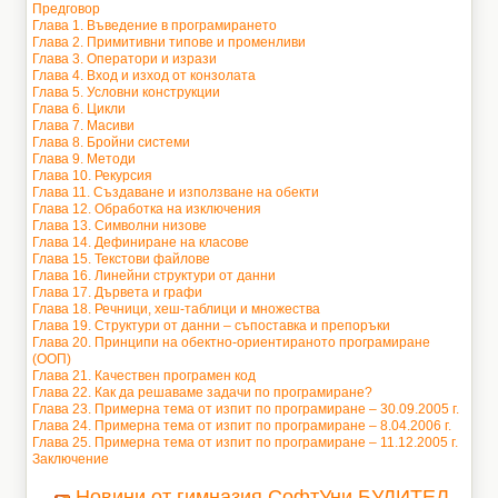
Предговор
Глава 1. Въведение в програмирането
Глава 2. Примитивни типове и променливи
Глава 3. Оператори и изрази
Глава 4. Вход и изход от конзолата
Глава 5. Условни конструкции
Глава 6. Цикли
Глава 7. Масиви
Глава 8. Бройни системи
Глава 9. Методи
Глава 10. Рекурсия
Глава 11. Създаване и използване на обекти
Глава 12. Обработка на изключения
Глава 13. Символни низове
Глава 14. Дефиниране на класове
Глава 15. Текстови файлове
Глава 16. Линейни структури от данни
Глава 17. Дървета и графи
Глава 18. Речници, хеш-таблици и множества
Глава 19. Структури от данни – съпоставка и препоръки
Глава 20. Принципи на обектно-ориентираното програмиране
(ООП)
Глава 21. Качествен програмен код
Глава 22. Как да решаваме задачи по програмиране?
Глава 23. Примерна тема от изпит по програмиране – 30.09.2005 г.
Глава 24. Примерна тема от изпит по програмиране – 8.04.2006 г.
Глава 25. Примерна тема от изпит по програмиране – 11.12.2005 г.
Заключение
Новини от гимназия СофтУни БУДИТЕЛ