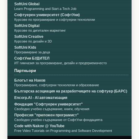
SoftUni Global
Learn Programming and Start a Tech Job
Софтуерен университет (СофтУни)
Курсове по програмиране и софтуерни технологии
SoftUni Digital
Курсове по дигитален маркетинг
SoftUni Creative
Курсове по дизайн и 3D
SoftUni Kids
Програмиране за деца
СофтУни БУДИТЕЛ
ИТ гимназия за програмиране, дизайн и предприемачесто
Партньори
Блогът на Наков
Програмиране, софтуерни технологии и образование
Българска асоциация на разработчиците на софтуер (БАРС)
Encorp.AI - AI автоматизация
Фондация "Софтуерен университет"
Свободно учебно съдържание, книги, обучения
Професия "приложен програмист"
Свободно учебно съдържание от СофтУни фондацията
Code with Nakov @ YouTube
Free Video Tutorials on Programming and Software Development