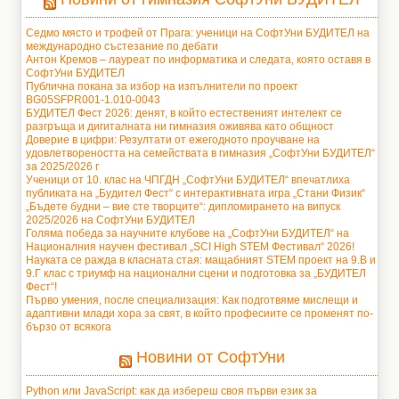
Седмо място и трофей от Прага: ученици на СофтУни БУДИТЕЛ на
международно състезание по дебати
Антон Кремов – лауреат по информатика и следата, която оставя в
СофтУни БУДИТЕЛ
Публична покана за избор на изпълнители по проект
BG05SFPR001-1.010-0043
БУДИТЕЛ Фест 2026: денят, в който естественият интелект се
разгръща и дигиталната ни гимназия оживява като общност
Доверие в цифри: Резултати от ежегодното проучване на
удовлетвореността на семействата в гимназия „СофтУни БУДИТЕЛ“
за 2025/2026 г
Ученици от 10. клас на ЧПГДН „СофтУни БУДИТЕЛ“ впечатлиха
публиката на „Будител Фест“ с интерактивната игра „Стани Физик“
„Бъдете будни – вие сте творците“: дипломирането на випуск
2025/2026 на СофтУни БУДИТЕЛ
Голяма победа за научните клубове на „СофтУни БУДИТЕЛ“ на
Националния научен фестивал „SCI High STEM Фестивал“ 2026!
Науката се ражда в класната стая: мащабният STEM проект на 9.В и
9.Г клас с триумф на национални сцени и подготовка за „БУДИТЕЛ
Фест“!
Първо умения, после специализация: Как подготвяме мислещи и
адаптивни млади хора за свят, в който професиите се променят по-
бързо от всякога
Новини от СофтУни
Python или JavaScript: как да избереш своя първи език за