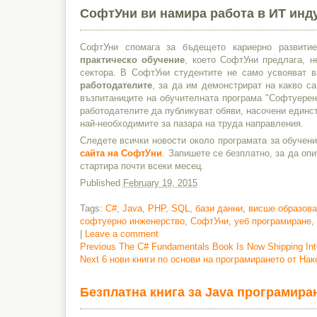
СофтУни ви намира работа в ИТ инд
СофтУни спомага за бъдещето кариерно развити
практическо обучение
, което СофтУни предлага, н
сектора. В СофтУни студентите не само усвояват 
работодателите
, за да им демонстрират на какво с
възпитаниците на обучителната програма "Софтуерен
работодателите да публикуват обяви, насочени единс
най-необходимите за пазара на труда направления.
Следете всички новости около програмата за обучен
сайта на СофтУни
. Запишете се безплатно, за да о
стартира почти всеки месец.
Published
February 19, 2015
Tags:
C#
,
Java
,
PHP
,
SQL
,
бази данни
,
висше образова
софтуерно инженерство
,
СофтУни
,
уеб програмиране
,
|
Leave a comment
Previous
Previous
The C# Fundamentals Book Is Now Shipping Int
Next
post:
Next
6 нови книги по основи на програмирането от Нак
Post
post:
navigation
Безплатна книга за Java програмиран