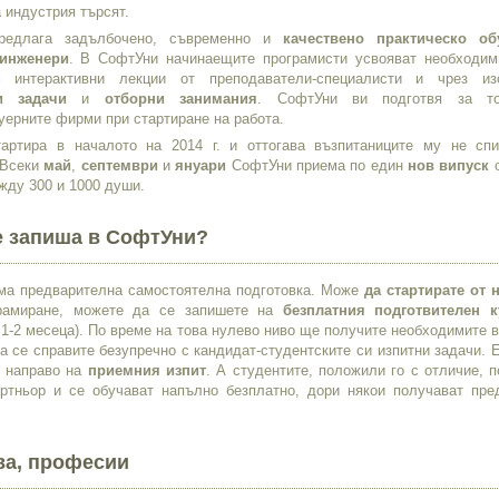
 индустрия търсят.
едлага задълбочено, съвременно и
качествено практическо об
инженери
. В СофтУни начинаещите програмисти усвояват необходим
м интерактивни лекции от преподаватели-специалисти и чрез из
и задачи
и
отборни занимания
. СофтУни ви подготвя за то
уерните фирми при стартиране на работа.
артира в началото на 2014 г. и оттогава възпитаниците му не сп
 Всеки
май
,
септември
и
януари
СофтУни приема по един
нов випуск
о
жду 300 и 1000 души.
се запиша в СофтУни?
има предварителна самостоятелна подготовка. Може
да стартирате от 
грамиране, можете да се запишете на
безплатния подготвителен к
 1-2 месеца). По време на това нулево ниво ще получите необходимите 
да се справите безупречно с кандидат-студентските си изпитни задачи. 
е направо на
приемния изпит
. А студентите, положили го с отличие, 
тньор и се обучават напълно безплатно, дори някои получават пре
ва, професии