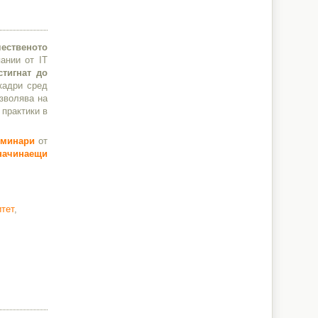
чественото
ании от IT
стигнат до
кадри сред
озволява на
 практики в
еминари
от
 начинаещи
тет
,