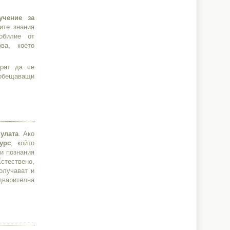
учение за
ите знания
обилие от
ва, което
ират да се
бещаващи
нулата
. Ако
урс
, който
ви познания
Естествено,
получават и
дварителна