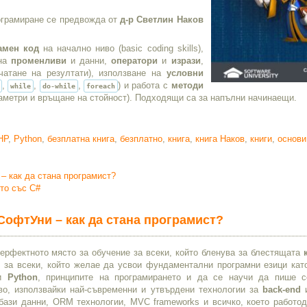
рограмиране се предвожда от
д-р Светлин Наков
амен код
на начално ниво (basic coding skills),
 на
променливи
и данни,
оператори
и
изрази
,
атане на резултати), използване на
условни
,
,
,
) и работа с
методи
while
do-while
foreach
раметри и връщане на стойност). Подходящи са за напълни начинаещи.
HP
,
Python
,
безплатна книга
,
безплатно
,
книга
,
книга Наков
,
книги
,
основи
– как да стана програмист?
то със C#
СофтУни – как да стана програмист?
ерфектното място за обучение за всеки, който бленува за блестящата
, за всеки, който желае да усвои фундаментални програмни езици ка
и
Python
, принципите на програмирането и да се научи да пише 
во, използвайки най-съвременни и утвърдени технологии за
back-end
 бази данни, ORM технологии, MVC frameworks и всичко, което работод