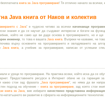
 безплатната
книга за Java програмиране
! Тя отлично начало за всички, 
.
на Java книга от Наков и колектив
амирането с Java
” е чудесно четиво за всички
начинаещи програми
ески знания и да се научат да създават интересни и богати на функц
ебник, който не само ще ви даде основа в програмирането, но и ще 
ерен инженер
, то това е вашата
Java книга
. Въпреки че казваме, че тов
почива върху основните на програмирането и овладяването на алго
ло
Java книга
, a учебник за програмиране, написан от успешни спе
иали и уроци по програмиране. На практика всеки, който иска да се обу
рнет. Предоставените ресурси в Интернет обаче не са гаранция за
 какво стои зад фразата „
Java програмиране
“, но няма да ви напр
стен подход на обучение –
книга за програмиране
, зад която стои еки
ази книга за Java
, вие избирате
качествено представена информаци
 по-нататъшното ви развитие в сферата на информационните технологии.