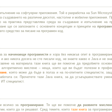
зпълнение на софтуерни приложения. Той е разработка на Sun Microsys
 за създаването на различни десктоп, настолни и мобилни приложения. 
о на практика представлява среда за създаване и изпълнение на п
ане ще се запознаете с основните концепции и принципи на
програм
ато средство за писане на програмен код.
на за
начинаещи програмисти
и хора без никакъв опит в програмиран
и ако никога досега не сте писали код, не знаете какво е Java и не зн
тавяне на материала тази книга ще ви помогне да придобиете основн
е алгоритмично мислене – неща, които ще ви бъдат полезни в профе
ране
, която може да бъде в полза и на по-опитните специалисти, защ
ботата си. Прочетете тази Java книга, за да усъвършенствате умен
 ИТ специалист.
ди всичко за
програмиране
. Тя ще ви помогне
да развиете мислен
тми, които да ги решават. Сред темите, които
тази книга
за програмиран