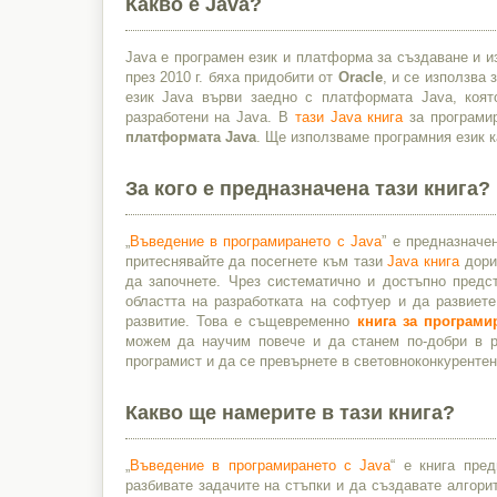
Какво е Java?
Java е програмен език и платформа за създаване и и
през 2010 г. бяха придобити от
Oracle
, и се използва
език Java върви заедно с платформата Java, коят
разработени на Java. В
тази Java книга
за програмир
платформата Java
. Ще използваме програмния език к
За кого е предназначена тази книга?
„
Въведение в програмирането с Java
” е предназначе
притеснявайте да посегнете към тази
Java книга
дори 
да започнете. Чрез систематично и достъпно предс
областта на разработката на софтуер и да развиет
развитие. Това е същевременно
книга за програми
можем да научим повече и да станем по-добри в ра
програмист и да се превърнете в световноконкурентен
Какво ще намерите в тази книга?
„
Въведение в програмирането с Java
“ е книга пре
разбивате задачите на стъпки и да създавате алгори