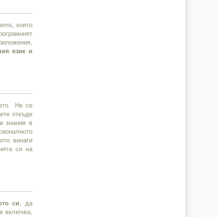
tems, които
Програмният
риложения,
ния език и
ето. Не се
аете откъде
и знания в
сионалното
ото винаги
ията си на
ето си
, да
е включва,