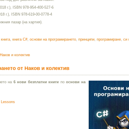
018 г.), ISBN 978-954-400-527-6
18 г.), ISBN 978-619-00-0778-4
ижния пазар (на хартия).
,
книга
,
книга C#
,
основи на програмирането
,
принципи
,
програмиране
,
си
 Наков и колектив
рането от Наков и колектив
нето на
6 нови безплатни книги
по
основи на
o Lessons