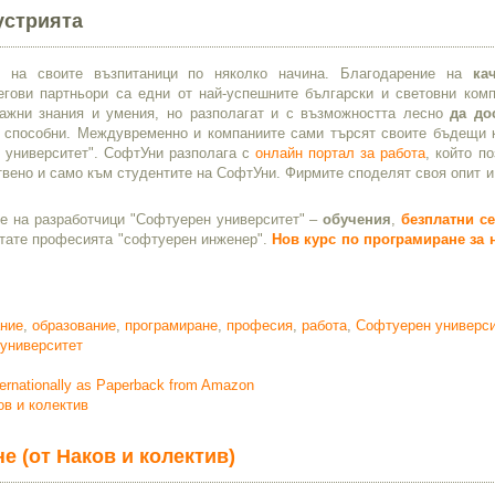
устрията
е на своите възпитаници по няколко начина. Благодарение на
ка
егови партньори са едни от най-успешните български и световни комп
важни знания и умения, но разполагат и с възможността лесно
да до
а способни. Междувременно и компаниите сами търсят своите бъдещи 
 университет". СофтУни разполага с
онлайн портал за работа
, който п
твено и само към студентите на СофтУни. Фирмите споделят своя опит и
ие на разработчици "Софтуерен университет" –
обучения
,
безплатни с
питате професията "софтуерен инженер".
Нов курс по програмиране за
ние
,
образование
,
програмиране
,
професия
,
работа
,
Софтуерен универси
университет
ernationally as Paperback from Amazon
ов и колектив
е (от Наков и колектив)