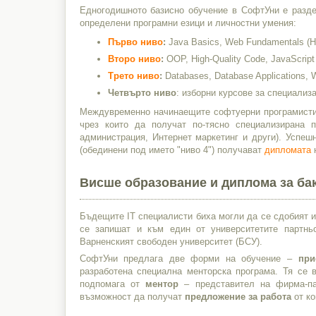
Едногодишното базисно обучение в СофтУни е разд
определени програмни езици и личностни умения:
Първо ниво
:
Java Basics, Web Fundamentals (H
Второ ниво
:
OOP, High-Quality Code, JavaScript 
Трето ниво
:
Databases, Database Applications,
Четвърто ниво
: изборни курсове за специализ
Междувременно начинаещите софтуерни програмисти
чрез които да получат по-тясно специализирана п
администрация, Интернет маркетинг и други). Успе
(обединени под името "ниво 4") получават
дипломата
н
Висше образование и диплома за ба
Бъдещите IT специалисти биха могли да се сдобият 
се запишат и към един от университетите партн
Варненският свободен университет (БСУ).
СофтУни предлага две форми на обучение –
при
разработена специална менторска програма. Тя се
подпомага от
ментор
– представител на фирма-па
възможност да получат
предложение за работа
от ко