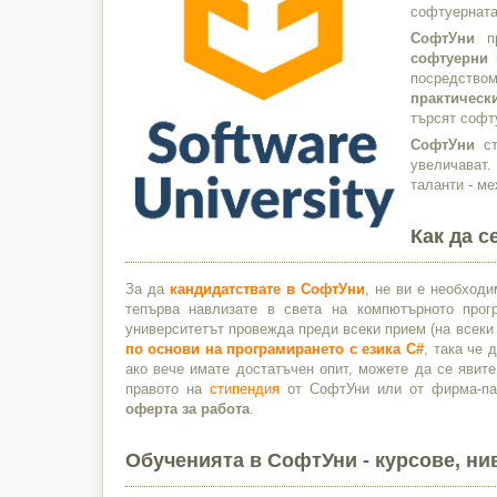
софтуерната
СофтУни
пр
софтуерни 
посредство
практическ
търсят софт
СофтУни
ст
увеличават.
таланти - ме
Как да 
За да
кандидатствате в СофтУни
, не ви е необход
тепърва навлизате в света на компютърното про
университетът провежда преди всеки прием (на всеки
по основи на програмирането с езика C#
, така че 
ако вече имате достатъчен опит, можете да се явит
правото на
стипендия
от СофтУни или от фирма-пар
оферта за работа
.
Обученията в СофтУни - курсове, ни