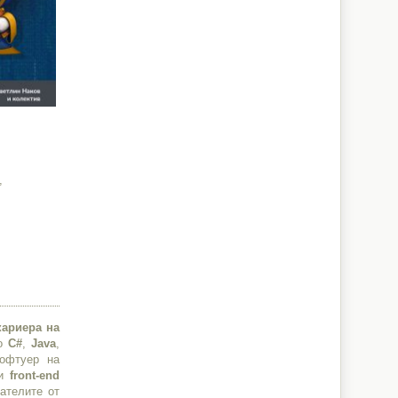
,
кариера на
то
C#
,
Java
,
софтуер на
и
front-end
ателите от