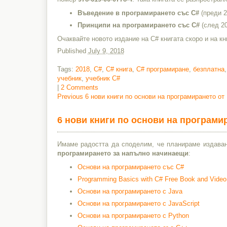
Въведение в програмирането със C#
(преди 2
Принципи на програмирането със C#
(след 20
Очаквайте новото издание на C# книгата скоро и на кн
Published
July 9, 2018
Tags:
2018
,
C#
,
C# книга
,
C# програмиране
,
безплатна
учебник
,
учебник C#
|
2 Comments
Previous
Previous
6 нови книги по основи на програмирането от
post:
Post
6 нови книги по основи на програми
navigation
Имаме радостта да споделим, че планираме издава
програмирането за напълно начинаещи
:
Основи на програмирането със C#
Programming Basics with C# Free Book and Vide
Основи на програмирането с Java
Основи на програмирането с JavaScript
Основи на програмирането с Python