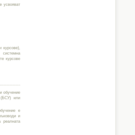
е усвояват
s
 курсове),
, системна
те курсове
си обучение
 (БСУ) или
обучение е
ръководи и
а реалната