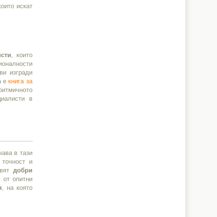
които искат
сти
, които
ионалности
ви изгради
а е
книга за
ритмичното
циалисти в
чава в тази
 точност и
авят
добри
п от опитни
я
, на която