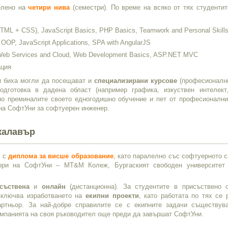
елено на
четири нива
(семестри). По време на всяко от тях студентит
TML + CSS), JavaScript Basics, PHP Basics, Teamwork and Personal Skill
OOP, JavaScript Applications, SPA with AngularJS
 Web Services and Cloud, Web Development Basics, ASP.NET MVC
ация
 биха могли да посещават и
специализирани курсове
(професионални
одготовка в дадена област (например графика, изкуствен интелект
шно преминалите своето едногодишно обучение и пет от професионални
а СофтУни за софтуерен инженер.
калавър
и с
диплома за висше образование
, като паралелно със софтуерното 
ьори на СофтУни – MT&M Колеж, Бургаският свободен университет
съствена
и
онлайн
(дистанционна). За студентите в присъствено 
 включва изработването на
екипни проекти
, като работата по тях се 
ртньор. За най-добре справилите се с екипните задачи съществув
мпанията на своя ръководител още преди да завършат СофтУни.