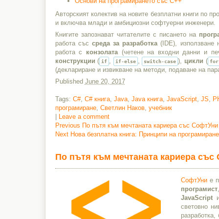
Основи на програмирането със C++
Авторският колектив на новите безплатни книги по п
и включва млади и амбициозни софтуерни инженери.
Книгите запознават читателите с писането на
прогр
работа със
среда за разработка
(IDE), използване
работа с
конзолата
(четене на входни данни и печ
конструкции
(
,
,
),
цикли
(
if
if-else
switch-case
for
(деклариране и извикване на методи, подаване на па
Published
June 20, 2017
Tags:
C#
,
C# книга
,
Java
,
Java книга
,
JavaScript
,
JS
,
P
програмиране
,
Светлин Наков
,
учебник
|
Leave a comment
Previous
Previous
По пътя към мечтаната кариера със СофтУни 
Next
post:
Next
Нова безплатна книга: Принципи на програмиране
Post
post:
navigation
По пътя към мечтаната кариера със 
СофтУни
е п
програмист
JavaScript
световно ни
разработка,