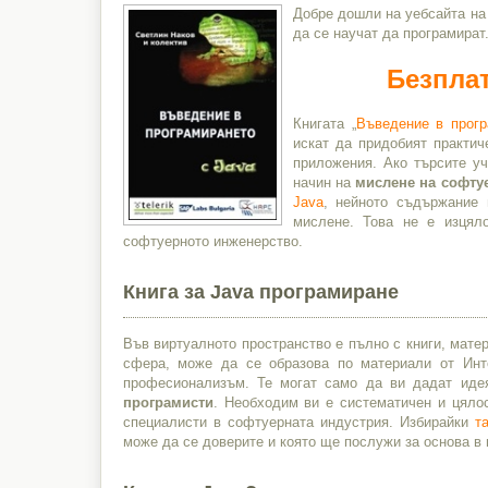
Добре дошли на уебсайта на
да се научат да програмират
Безплат
Книгата „
Въведение в прогр
искат да придобият практич
приложения. Ако търсите уч
начин на
мислене на софту
Java
, нейното съдържание 
мислене. Това не е изця
софтуерното инженерство.
Книга за Java програмиране
Във виртуалното пространство е пълно с книги, матер
сфера, може да се образова по материали от Инте
професионализъм. Те могат само да ви дадат идея
програмисти
. Необходим ви е систематичен и цяло
специалисти в софтуерната индустрия. Избирайки
т
може да се доверите и която ще послужи за основа в