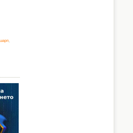
 шарп
,