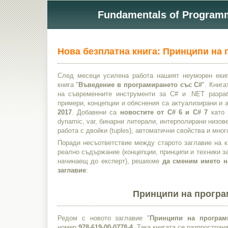
Fundamentals of Programmi
Нова безплатна книга: Принципи на 
След месеци усилена работа нашият неуморен еки
книга "
Въведение в програмирането със C#
". Книг
на съвременните инструменти за C# и .NET разраб
примери, концепции и обяснения са актуализирани и
2017
. Добавени са
новостите от C# 6 и C# 7
като 
dynamic, var, бинарни литерали, интерполирани низове
работа с двойки (tuples), автоматични свойства и мног
Поради несъответствие между старото заглавие на к
реално съдържание (концепции, принципи и техники за
начинаещ до експерт), решихме
да сменим името н
заглавие
:
Принципи на програ
Редом с новото заглавие "
Принципи на програм
номер
978-619-00-0778-4
. Така книгата се разпростран