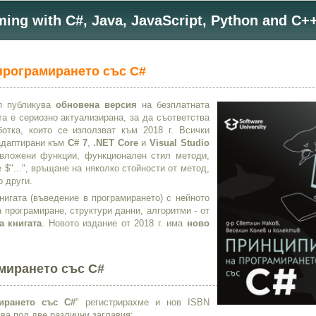
ng with C#, Java, JavaScript, Python and C++
програмирането със C#
п публикува
обновена версия
на безплатната
ата е сериозно актуализирана, за да съответства
отка, които се използват към 2018 г. Всички
 адаптирани към
C# 7
,
.NET Core
и
Visual Studio
вложени функции, функционален стил методи,
 $"...", връщане на няколко стойности от метод,
о други.
нигата (въведение в програмирането) с нейното
 програмиране, структури данни, алгоритми - от
а книгата
. Новото издание от 2018 г. има
ново
мирането със C#
ирането със C#
" регистрирахме и нов ISBN
ява под две различни заглавия: