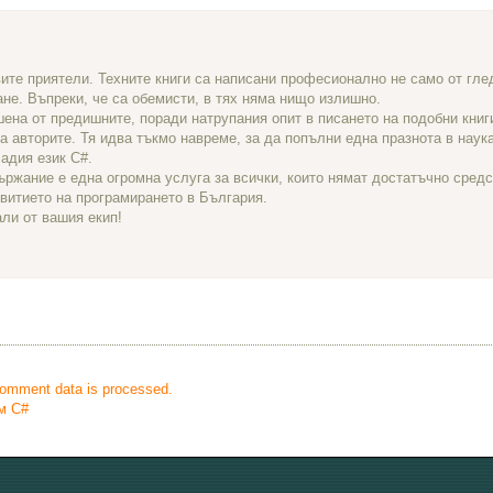
ите приятели. Техните книги са написани професионално не само от гле
ане. Въпреки, че са обемисти, в тях няма нищо излишно.
шена от предишните, поради натрупания опит в писането на подобни книг
 авторите. Тя идва тъкмо навреме, за да попълни една празнота в наука
адия език C#.
ржание е една огромна услуга за всички, които нямат достатъчно средс
звитието на програмирането в България.
али от вашия екип!
omment data is processed.
ъм C#