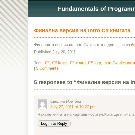
Fundamentals of Programmi
Финална версия на Intro C# книгата
Финалната версия на Intro C# книгата е достъпна за
бе
Published
July 20, 2011
Tags:
C#
,
C# kniga
,
C# книга
,
CSharp
,
Intro C#
,
безплат
|
5 Comments
5 responses to “Финална версия на In
Светла Йовчева
July 27, 2011 at 10:27 pm
Чакаме книгата на хартиен носител.Кога ще я има и 
Log in to Reply