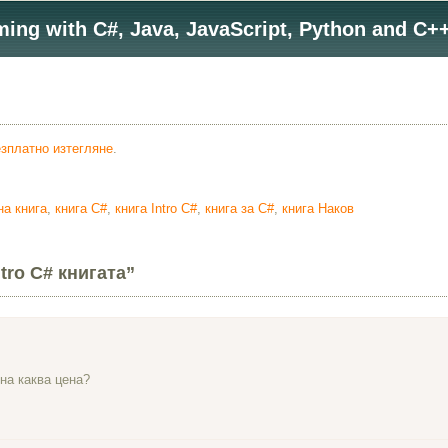
ng with C#, Java, JavaScript, Python and C++
зплатно изтегляне
.
на книга
,
книга C#
,
книга Intro C#
,
книга за C#
,
книга Наков
tro C# книгата”
на каква цена?