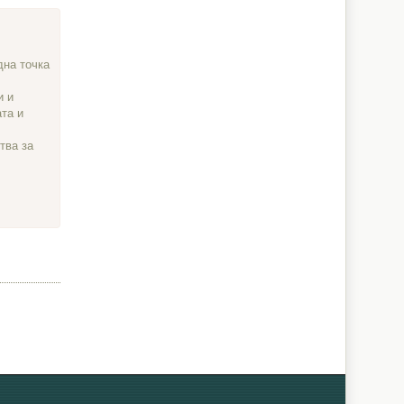
дна точка
и и
та и
тва за