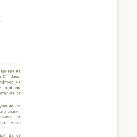
,
кариера на
то
C#
,
Java
,
софтуер на
и
front-end
ателите от
учение за
ите знания
обилие от
ва, което
ират да се