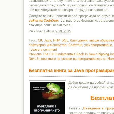
възпитаниците на обучителната програма "Софтуерен
работодателите да публикуват обяви, насочени единс
най-необходимите за пазара на труда направления.
Следете всички новости около програмата за обучен
сайта на СофтУни
. Запишете се безплатно, за да о
стартира почти всеки месец.
Published
February 19, 2015
Tags:
C#
,
Java
,
PHP
,
SQL
,
бази данни
,
висше образова
софтуерно инженерство
,
СофтУни
,
уеб програмиране
,
|
Leave a comment
Previous
Previous
The C# Fundamentals Book Is Now Shipping Int
Next
post:
Next
6 нови книги по основи на програмирането от Нак
Post
post:
navigation
Безплатна книга за Java програмиран
Добре дошли на уебсайта на
да се научат да програмират
Безплат
Книгата „
Въведение в прогр
искат да придобият практич