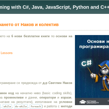
ng with C#, Java, JavaScript, Python and C++
рането от Наков и колектив
нето на
6 нови безплатни книги
по
основи на
o Lessons
рограмиране се предвожда от
д-р Светлин Наков
амен код
на начално ниво (basic coding skills),
 на
променливи
и данни,
оператори
и
изрази
,
атане на резултати), използване на
условни
,
,
,
) и работа с
методи
while
do-while
foreach