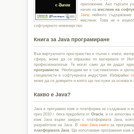
приложения. Ако търсите уч
начин на
мислене на софту
Java
, нейното съдържание 
мислене. Това не е изця
софтуерното инженерство.
Книга за Java програмиране
Във виртуалното пространство е пълно с книги, матер
сфера, може да се образова по материали от Инте
професионализъм. Те могат само да ви дадат идея
програмисти
. Необходим ви е систематичен и цяло
специалисти в софтуерната индустрия. Избирайки
т
може да се доверите и която ще послужи за основа в
Какво е Java?
Java е програмен език и платформа за създаване и и
през 2010 г. бяха придобити от
Oracle
, и се използва
език Java върви заедно с платформата Java, коят
разработени на Java. В
тази Java книга
за програмир
платформата Java
. Ще използваме програмния език к