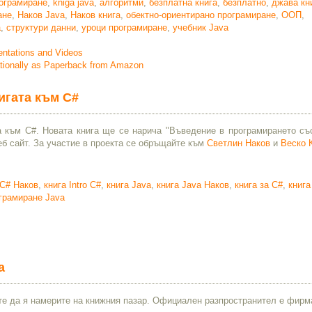
ограмиране
,
kniga java
,
алгоритми
,
безплатна книга
,
безплатно
,
джава кн
ане
,
Наков Java
,
Наков книга
,
обектно-ориентирано програмиране
,
ООП
,
а
,
структури данни
,
уроци програмиране
,
учебник Java
entations and Videos
tionally as Paperback from Amazon
нигата към C#
та към C#. Новата книга ще се нарича "Въведение в програмирането съ
еб сайт. За участие в проекта се обръщайте към
Светлин Наков
и
Веско 
 C# Наков
,
книга Intro C#
,
книга Java
,
книга Java Наков
,
книга за C#
,
книга
ограмиране Java
а
жете да я намерите на книжния пазар. Официален разпространител е фир