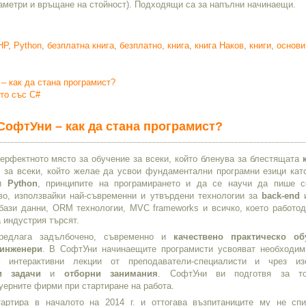
раметри и връщане на стойност). Подходящи са за напълни начинаещи.
HP
,
Python
,
безплатна книга
,
безплатно
,
книга
,
книга Наков
,
книги
,
основи
– как да стана програмист?
то със C#
СофтУни – как да стана програмист?
ерфектното място за обучение за всеки, който бленува за блестящата
, за всеки, който желае да усвои фундаментални програмни езици ка
и
Python
, принципите на програмирането и да се научи да пише 
во, използвайки най-съвременни и утвърдени технологии за
back-end
 бази данни, ORM технологии, MVC frameworks и всичко, което работод
 индустрия търсят.
едлага задълбочено, съвременно и
качествено практическо об
инженери
. В СофтУни начинаещите програмисти усвояват необходим
м интерактивни лекции от преподаватели-специалисти и чрез из
и задачи
и
отборни занимания
. СофтУни ви подготвя за то
уерните фирми при стартиране на работа.
артира в началото на 2014 г. и оттогава възпитаниците му не сп