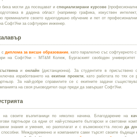
 биха могли да посещават и
специализирани курсове
(професионални
одготовка в дадена област (например графика, изкуствен интелект
шно преминалите своето едногодишно обучение и пет от професионални
а СофтУни за софтуерен инженер.
калавър
и с
диплома за висше образование
, като паралелно със софтуерното 
ьори на СофтУни – MT&M Колеж, Бургаският свободен университет
съствена
и
онлайн
(дистанционна). За студентите в присъствено 
 включва изработването на
екипни проекти
, като работата по тях се 
ртньор. За най-добре справилите се с екипните задачи съществув
мпанията на своя ръководител още преди да завършат СофтУни.
устрията
е на своите възпитаници по няколко начина. Благодарение на
ка
егови партньори са едни от най-успешните български и световни комп
важни знания и умения, но разполагат и с възможността лесно
да до
а способни. Междувременно и компаниите сами търсят своите бъдещи 