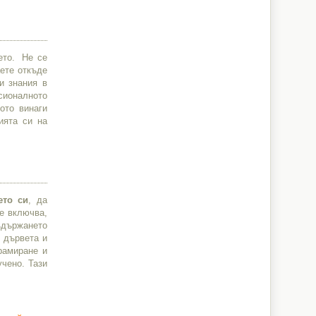
ето. Не се
аете откъде
и знания в
сионалното
ото винаги
ията си на
ето си
, да
е включва,
съдържането
 дървета и
рамиране и
учено. Тази