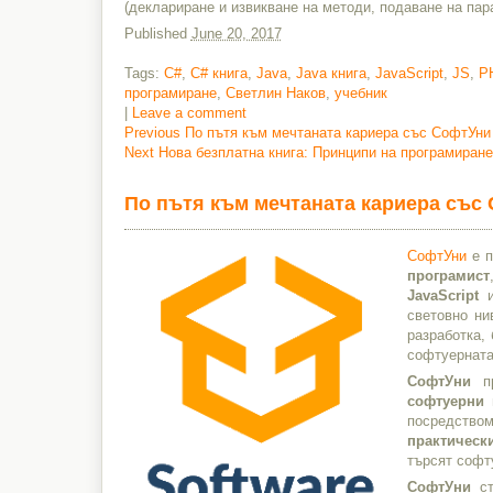
(деклариране и извикване на методи, подаване на па
Published
June 20, 2017
Tags:
C#
,
C# книга
,
Java
,
Java книга
,
JavaScript
,
JS
,
P
програмиране
,
Светлин Наков
,
учебник
|
Leave a comment
Previous
Previous
По пътя към мечтаната кариера със СофтУни 
Next
post:
Next
Нова безплатна книга: Принципи на програмиране
Post
post:
navigation
По пътя към мечтаната кариера със 
СофтУни
е п
програмист
JavaScript
световно ни
разработка,
софтуерната
СофтУни
пр
софтуерни 
посредство
практическ
търсят софт
СофтУни
ст