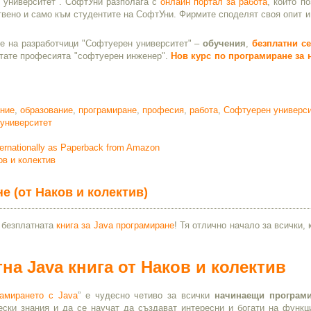
 университет". СофтУни разполага с
онлайн портал за работа
, който п
твено и само към студентите на СофтУни. Фирмите споделят своя опит и
ие на разработчици "Софтуерен университет" –
обучения
,
безплатни с
питате професията "софтуерен инженер".
Нов курс по програмиране за
ние
,
образование
,
програмиране
,
професия
,
работа
,
Софтуерен универси
университет
ernationally as Paperback from Amazon
ов и колектив
е (от Наков и колектив)
 безплатната
книга за Java програмиране
! Тя отлично начало за всички, 
.
на Java книга от Наков и колектив
амирането с Java
” е чудесно четиво за всички
начинаещи програми
ески знания и да се научат да създават интересни и богати на функц