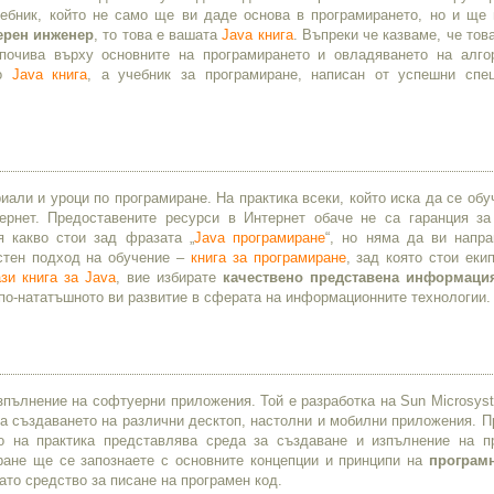
ебник, който не само ще ви даде основа в програмирането, но и ще 
ерен инженер
, то това е вашата
Java книга
. Въпреки че казваме, че тов
почива върху основните на програмирането и овладяването на алго
ло
Java книга
, a учебник за програмиране, написан от успешни спе
иали и уроци по програмиране. На практика всеки, който иска да се обу
рнет. Предоставените ресурси в Интернет обаче не са гаранция за
 какво стои зад фразата „
Java програмиране
“, но няма да ви напр
стен подход на обучение –
книга за програмиране
, зад която стои еки
ази книга за Java
, вие избирате
качествено представена информаци
 по-нататъшното ви развитие в сферата на информационните технологии.
зпълнение на софтуерни приложения. Той е разработка на Sun Microsys
 за създаването на различни десктоп, настолни и мобилни приложения. 
о на практика представлява среда за създаване и изпълнение на п
ане ще се запознаете с основните концепции и принципи на
програм
ато средство за писане на програмен код.