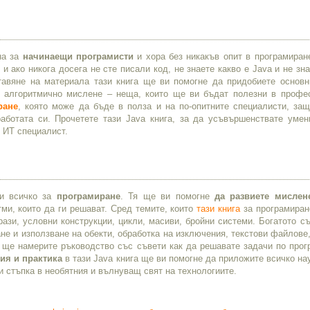
на за
начинаещи програмисти
и хора без никакъв опит в програмиран
и ако никога досега не сте писали код, не знаете какво е Java и не зн
тавяне на материала тази книга ще ви помогне да придобиете основн
е алгоритмично мислене – неща, които ще ви бъдат полезни в профе
ране
, която може да бъде в полза и на по-опитните специалисти, защ
ботата си. Прочетете тази Java книга, за да усъвършенствате умен
 ИТ специалист.
ди всичко за
програмиране
. Тя ще ви помогне
да развиете мислен
тми, които да ги решават. Сред темите, които
тази книга
за програмиран
рази, условни конструкции, цикли, масиви, бройни системи. Богатото 
е и използване на обекти, обработка на изключения, текстови файлове,
а ще намерите ръководство със съвети как да решавате задачи по прог
ия и практика
в тази Java книга ще ви помогне да приложите всичко на
и стъпка в необятния и вълнуващ свят на технологиите.