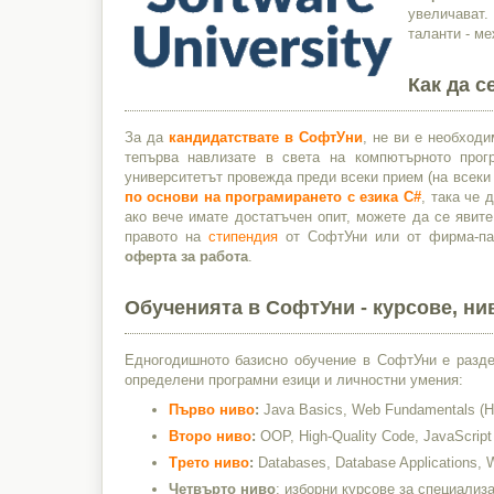
увеличават.
таланти - ме
Как да 
За да
кандидатствате в СофтУни
, не ви е необход
тепърва навлизате в света на компютърното про
университетът провежда преди всеки прием (на всеки
по основи на програмирането с езика C#
, така че 
ако вече имате достатъчен опит, можете да се явит
правото на
стипендия
от СофтУни или от фирма-пар
оферта за работа
.
Обученията в СофтУни - курсове, ни
Едногодишното базисно обучение в СофтУни е разд
определени програмни езици и личностни умения:
Първо ниво
:
Java Basics, Web Fundamentals (H
Второ ниво
:
OOP, High-Quality Code, JavaScript 
Трето ниво
:
Databases, Database Applications,
Четвърто ниво
: изборни курсове за специализ