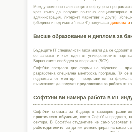
Междувременно начинаещите софтуерни програмисти
чрез които да получат по-тясно специализирана п
администрация, Интернет маркетинг и други). Успе
(обединени под името "ниво 4") получават
дипломата
н
Висше образование и диплома за ба
Бъдещите IT специалисти биха могли да се сдобият 
се запишат и към един от университетите партн
Варненският свободен университет (БСУ).
СофтУни предлага две форми на обучение –
при
разработена специална менторска програма. Тя се
подпомага от
ментор
– представител на фирма-па
възможност да получат
предложение за работа
от ко
СофтУни ви намира работа в ИТ инд
СофтУни спомага за бъдещето кариерно развити
практическо обучение
, което СофтУни предлага, н
сектора. В СофтУни студентите не само усвояват 
работодателите
, за да им демонстрират на какво с