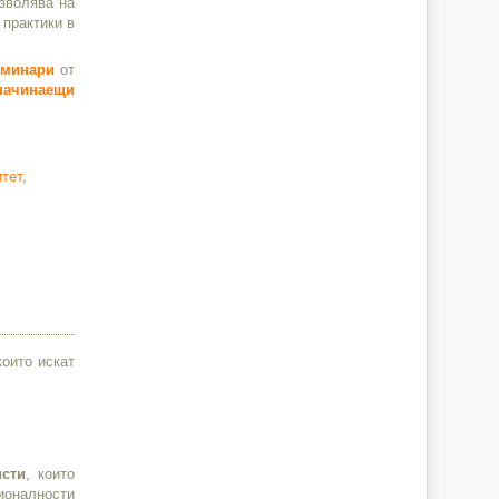
озволява на
 практики в
еминари
от
 начинаещи
тет
,
които искат
сти
, които
ионалности