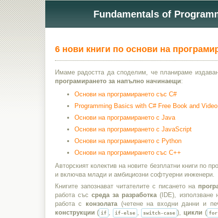
Fundamentals of Programmi
6 нови книги по основи на програми
Имаме радостта да споделим, че планираме издава
програмирането за напълно начинаещи
:
Основи на програмирането със C#
Programming Basics with C# Free Book and Vide
Основи на програмирането с Java
Основи на програмирането с JavaScript
Основи на програмирането с Python
Основи на програмирането със C++
Авторският колектив на новите безплатни книги по п
и включва млади и амбициозни софтуерни инженери.
Книгите запознават читателите с писането на
прогр
работа със
среда за разработка
(IDE), използване
работа с
конзолата
(четене на входни данни и печ
конструкции
(
,
,
),
цикли
(
if
if-else
switch-case
for