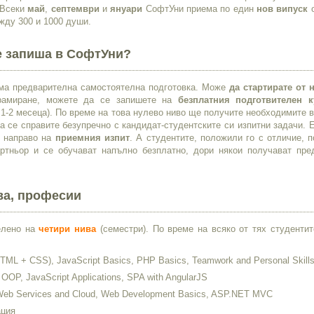
 Всеки
май
,
септември
и
януари
СофтУни приема по един
нов випуск
о
жду 300 и 1000 души.
се запиша в СофтУни?
има предварителна самостоятелна подготовка. Може
да стартирате от 
грамиране, можете да се запишете на
безплатния подготвителен к
 1-2 месеца). По време на това нулево ниво ще получите необходимите 
да се справите безупречно с кандидат-студентските си изпитни задачи. 
е направо на
приемния изпит
. А студентите, положили го с отличие, 
тньор и се обучават напълно безплатно, дори някои получават пре
ва, професии
елено на
четири нива
(семестри). По време на всяко от тях студентит
TML + CSS), JavaScript Basics, PHP Basics, Teamwork and Personal Skill
OOP, JavaScript Applications, SPA with AngularJS
 Web Services and Cloud, Web Development Basics, ASP.NET MVC
ация