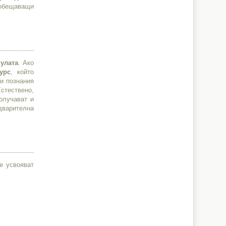
бещаващи
нулата
. Ако
урс
, който
ви познания
Естествено,
получават и
дварителна
е усвояват
s