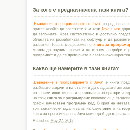
За кого е предназначена тази книга?
„
Въведение в програмирането с Java
” е предназначе
притеснявайте да посегнете към тази
Java книга
дори 
да започнете. Чрез систематично и достъпно предс
областта на разработката на софтуер и да развиет
развитие. Това е същевременно
книга за програми
можем да научим повече и да станем по-добри в ра
програмист и да се превърнете в световноконкурентен
Какво ще намерите в тази книга?
„
Въведение в програмирането с Java
“ е книга пре
разбивате задачите на стъпки и да създавате алгори
са: примитивни типове и променливи, оператори и из
на тази
книга за програмиране
включва още създаван
графи,
качествен програмен код
. В края на книгат
три практически задачи за изпит. Съчетанието на
теор
книга за програмиране с Java може да бъде първата в
Published
May 27, 2013