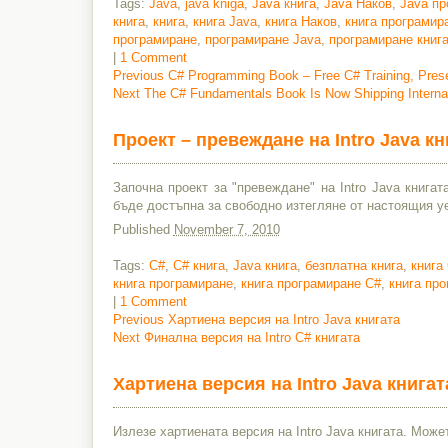
Tags:
Java
,
java kniga
,
Java книга
,
Java Наков
,
Java пр
книга
,
книга
,
книга Java
,
книга Наков
,
книга програмир
програмиране
,
програмиране Java
,
програмиране книг
|
1 Comment
Previous
Previous
C# Programming Book – Free C# Training, Pres
Next
post:
Next
The C# Fundamentals Book Is Now Shipping Interna
Post
post:
navigation
Проект – превеждане на Intro Java к
Започна проект за "превеждане" на Intro Java книга
бъде достъпна за свободно изтегляне от настоящия у
Published
November 7, 2010
Tags:
C#
,
C# книга
,
Java книга
,
безплатна книга
,
книга
книга програмиране
,
книга програмиране C#
,
книга пр
|
1 Comment
Previous
Previous
Хартиена версия на Intro Java книгата
Next
post:
Next
Финална версия на Intro C# книгата
Post
post:
navigation
Хартиена версия на Intro Java книгат
Излезе хартиената версия на Intro Java книгата. Мо