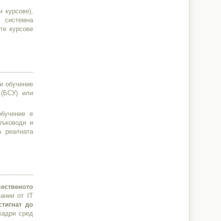
 курсове),
, системна
те курсове
си обучение
 (БСУ) или
обучение е
ръководи и
а реалната
чественото
ании от IT
стигнат до
кадри сред