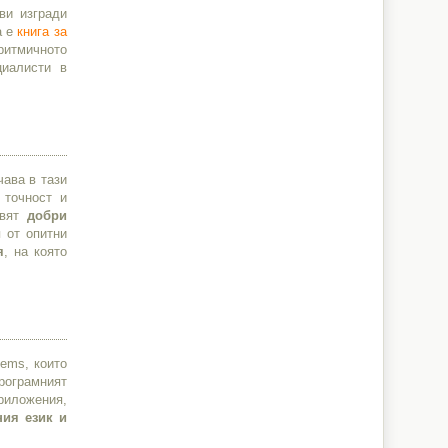
ви изгради
а е
книга за
ритмичното
циалисти в
чава в тази
 точност и
авят
добри
п от опитни
я
, на която
tems, които
Програмният
риложения,
ния език и