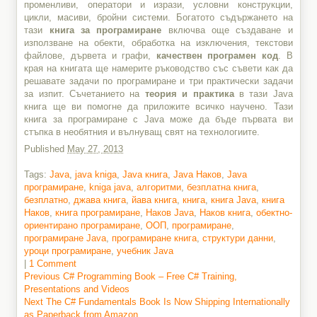
променливи, оператори и изрази, условни конструкции,
цикли, масиви, бройни системи. Богатото съдържането на
тази
книга за програмиране
включва още създаване и
използване на обекти, обработка на изключения, текстови
файлове, дървета и графи,
качествен програмен код
. В
края на книгата ще намерите ръководство със съвети как да
решавате задачи по програмиране и три практически задачи
за изпит. Съчетанието на
теория и практика
в тази Java
книга ще ви помогне да приложите всичко научено. Тази
книга за програмиране с Java може да бъде първата ви
стъпка в необятния и вълнуващ свят на технологиите.
Published
May 27, 2013
Tags:
Java
,
java kniga
,
Java книга
,
Java Наков
,
Java
програмиране
,
kniga java
,
алгоритми
,
безплатна книга
,
безплатно
,
джава книга
,
йава книга
,
книга
,
книга Java
,
книга
Наков
,
книга програмиране
,
Наков Java
,
Наков книга
,
обектно-
ориентирано програмиране
,
ООП
,
програмиране
,
програмиране Java
,
програмиране книга
,
структури данни
,
уроци програмиране
,
учебник Java
|
1 Comment
Previous
Previous
C# Programming Book – Free C# Training,
post:
Presentations and Videos
Post
Next
Next
The C# Fundamentals Book Is Now Shipping Internationally
navigation
post:
as Paperback from Amazon