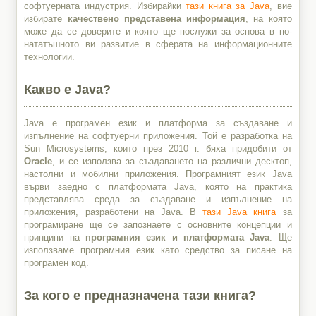
софтуерната индустрия. Избирайки
тази книга за Java
, вие
избирате
качествено представена информация
, на която
може да се доверите и която ще послужи за основа в по-
нататъшното ви развитие в сферата на информационните
технологии.
Какво е Java?
Java е програмен език и платформа за създаване и
изпълнение на софтуерни приложения. Той е разработка на
Sun Microsystems, които през 2010 г. бяха придобити от
Oracle
, и се използва за създаването на различни десктоп,
настолни и мобилни приложения. Програмният език Java
върви заедно с платформата Java, която на практика
представлява среда за създаване и изпълнение на
приложения, разработени на Java. В
тази Java книга
за
програмиране ще се запознаете с основните концепции и
принципи на
програмния език и платформата Java
. Ще
използваме програмния език като средство за писане на
програмен код.
За кого е предназначена тази книга?