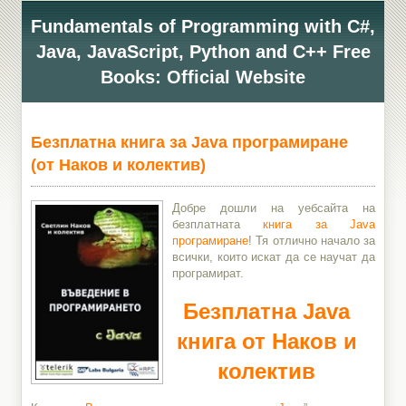
Fundamentals of Programming with C#,
Java, JavaScript, Python and C++ Free
Books: Official Website
Безплатна книга за Java програмиране
(от Наков и колектив)
Добре дошли на уебсайта на
безплатната
книга за Java
програмиране
! Тя отлично начало за
всички, които искат да се научат да
програмират.
Безплатна Java
книга от Наков и
колектив