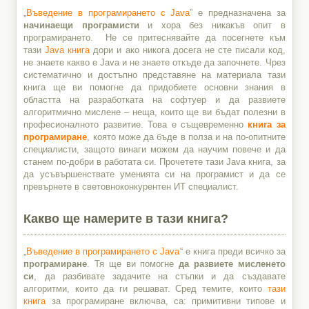
„
Въведение в програмирането с Java
” е предназначена за
начинаещи програмисти
и хора без никакъв опит в
програмирането. Не се притеснявайте да посегнете към
тази
Java книга
дори и ако никога досега не сте писали код,
не знаете какво е Java и не знаете откъде да започнете. Чрез
систематично и достъпно представяне на материала тази
книга ще ви помогне да придобиете основни знания в
областта на разработката на софтуер и да развиете
алгоритмично мислене – неща, които ще ви бъдат полезни в
професионалното развитие. Това е същевременно
книга за
програмиране
, която може да бъде в полза и на по-опитните
специалисти, защото винаги можем да научим повече и да
станем по-добри в работата си. Прочетете тази Java книга, за
да усъвършенствате уменията си на програмист и да се
превърнете в световноконкурентен ИТ специалист.
Какво ще намерите в тази книга?
„
Въведение в програмирането с Java
“ е книга преди всичко за
програмиране
. Тя ще ви помогне
да развиете мисленето
си
, да разбивате задачите на стъпки и да създавате
алгоритми, които да ги решават. Сред темите, които
тази
книга
за програмиране включва, са: примитивни типове и