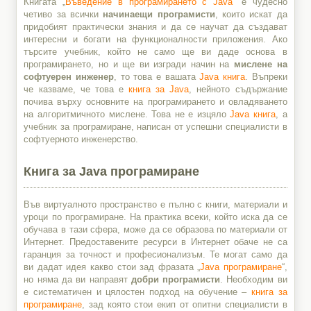
Книгата „
Въведение в програмирането с Java
” е чудесно
четиво за всички
начинаещи програмисти
, които искат да
придобият практически знания и да се научат да създават
интересни и богати на функционалности приложения. Ако
търсите учебник, който не само ще ви даде основа в
програмирането, но и ще ви изгради начин на
мислене на
софтуерен инженер
, то това е вашата
Java книга
. Въпреки
че казваме, че това е
книга за Java
, нейното съдържание
почива върху основните на програмирането и овладяването
на алгоритмичното мислене. Това не е изцяло
Java книга
, a
учебник за програмиране, написан от успешни специалисти в
софтуерното инженерство.
Книга за Java програмиране
Във виртуалното пространство е пълно с книги, материали и
уроци по програмиране. На практика всеки, който иска да се
обучава в тази сфера, може да се образова по материали от
Интернет. Предоставените ресурси в Интернет обаче не са
гаранция за точност и професионализъм. Те могат само да
ви дадат идея какво стои зад фразата „
Java програмиране
“,
но няма да ви направят
добри програмисти
. Необходим ви
е систематичен и цялостен подход на обучение –
книга за
програмиране
, зад която стои екип от опитни специалисти в