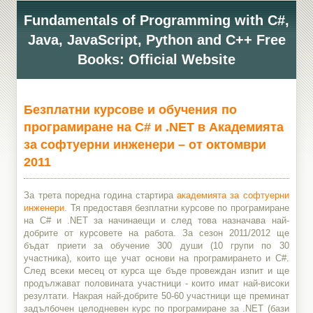
Fundamentals of Programming with C#,
Java, JavaScript, Python and C++ Free
Books: Official Website
Безплатни курсове и обучения по
програмиране на C# и .NET в Академията
за софтуерни инженери – от октомври
2011
За трета поредна година стартира
академията за софтуерни
инженери
. Тя предоставя безплатни курсове по програмиране
на C# и .NET за начинаещи и след това назначава най-
добрите от курсовете на работа. За сезон 2011/2012 ще
бъдат приети за обучение 300 души (10 групи по 30
участника), които ще учат основи на програмирането и C#.
След всеки месец от курса ще бъде провеждан изпит и ще
продължават половината участници - които имат най-високи
резултати. Накрая най-добрите 50-60 участници ще преминат
задълбочен целодневен курс по програмиране за .NET (бази