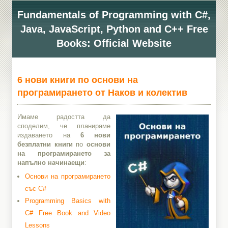
Fundamentals of Programming with C#,
Java, JavaScript, Python and C++ Free
Books: Official Website
6 нови книги по основи на
програмирането от Наков и колектив
Имаме радостта да
споделим, че планираме
издаването на
6 нови
безплатни книги
по
основи
на програмирането за
напълно начинаещи
:
Основи на програмирането
със C#
Programming Basics with
C# Free Book and Video
Lessons