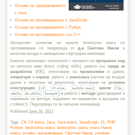
Основи на програмирането
с Java
Основи на програмирането с JavaScript
Основи на програмирането с Python
Основи на програмирането със C++
Авторският колектив на новите безплатни книги по
програмиране се предвожда от
д-р Светлин Наков
и
включва млади и амбициозни софтуерни инженери.
Книгите запознават читателите с писането на
програмен код
на начално ниво (basic coding skills), работа със
среда за
разработка
(IDE), използване на
променливи
и данни,
оператори
и
изрази
, работа с
конзолата
(четене на входни
данни и печатане на резултати), използване на
условни
конструкции
(
,
,
),
цикли
(
,
if
if-else
switch-case
for
,
,
) и работа с
методи
(деклариране и
while
do-while
foreach
извикване на методи, подаване на параметри и връщане на
стойност). Подходящи са за напълни начинаещи.
Published
June 20, 2017
Tags:
C#
,
C# книга
,
Java
,
Java книга
,
JavaScript
,
JS
,
PHP
,
Python
,
безплатна книга
,
безплатно
,
книга
,
книга Наков
,
книги
,
основи
,
програмиране
,
Светлин Наков
,
учебник