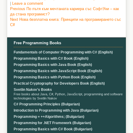
|
Leave a comment
Previous
Previous
По пътя към мечтаната кариера със СофтУни – как
post:
да стана програмист?
Post
Next
Next
Нова безплатна книга: Принципи на програмирането със
navigation
post:
C#
Free Programming Books
Fundamentals of Computer Programming with C# (English)
Programming Basics with C# Book (English)
Programming Basics with Java Book (English)
Programming Basics with JavaScript Book (English)
Programming Basics with Python Book (English)
Practical Cryptography for Developers Book (English)
Svetlin Nakov's Books
Free books about Java, C#, Python, JavaScript, programming and software
technologies by Svetlin Nakov
C# Programming Principles (Bulgarian)
Introduction to Programming with Java (Bulgarian)
Programming = ++Algorithms; (Bulgarian)
Programming for .NET Framework (Bulgarian)
Programming Basics with C# Book (Bulgarian)